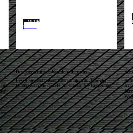
MEHR
LESEN
Das sagen unsere Kunden über uns
Serv
Lesen Sie jetzt unsere Bewertungen auf Google.
Ihr 
Stand
Hinterlassen Sie uns ebenfalls gern Ihre Bewertung.
Kfz-
der
Serv
Weit
l
Elek
 den
u