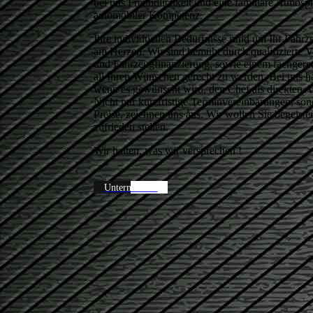
bei uns Freundlichkeit und eine familiäre Atmosp
automobiler Kompetenz.
Ihre individuellen Bedürfnisse rund um Ihr Fahrz
am Herzen. Wir sind bemüht durch qualifizierte 
und Fahrzeugfinanzierung, sowie einem fachgere
all Ihren Wünschen gerecht zu werden. Bei uns h
wenn es gewünscht wird, den Chef als direkten A
Nicht nur kurzfristige Terminvereinbarungen, son
Preise, zeichnen uns aus. Wir wollen Sie begeister
zufrieden stellen.
Wir halten, was wir versprechen !
Unternehmen