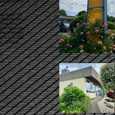
häre gepaart mit
eug liegen uns
Verkaufsberatung
chten Service
aben Sie immer,
nsprechpartner.
dern auch faire
n, nicht nur