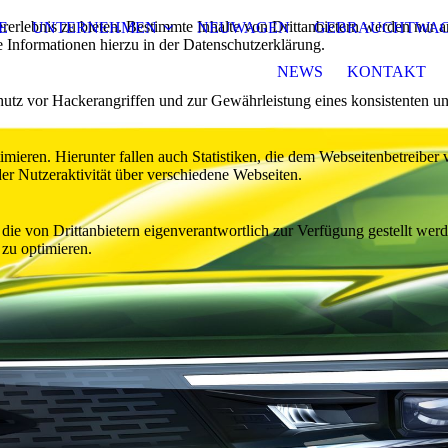
lebnis zu bieten. Bestimmte Inhalte von Drittanbietern werden nur ang
E
UNTERNEHMEN
NEUWAGEN
GEBRAUCHTWA
e Informationen hierzu in der Datenschutzerklärung.
NEWS
KONTAKT
utz vor Hackerangriffen und zur Gewährleistung eines konsistenten un
ieren. Hierunter fallen auch Statistiken, die dem Webseitenbetreiber v
r Nutzeraktivität über verschiedene Webseiten.
 die von Drittanbietern eigenverantwortlich zur Verfügung gestellt wer
 zu optimieren.