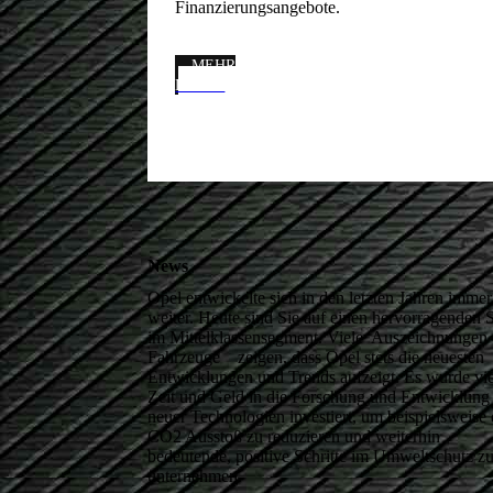
Finanzierungsangebote.
MEHR
LESEN
News
Opel entwickelte sich in den letzten Jahren immer
weiter. Heute sind Sie auf einen hervorragenden 
im Mittel­klassensegment. Viele Auszeich­nungen 
Fahrzeuge zei­gen, dass Opel stets die neuesten
Entwicklungen und Trends auf­zeigt. Es wurde vie
Zeit und Geld in die For­schung und Entwicklung
neuer Technologien investiert, um beispielsweise
CO2 Ausstoß zu reduzieren und weiter­hin
bedeutende, positive Schritte im Umweltschutz z
unternehmen.