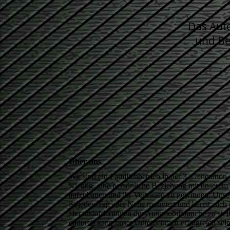
Das Auto
und Be
Über uns
Wir sind ein Familienbetrieb in der 3. Generation.
wichtig, eine persönliche Beziehung mit unsere
aufzubauen und ihr Vertrauen zu gewinnen. Uns
ist jeden Tag aufs Neue motiviert und bereit, sich
Herausforderungen der Automobilbranche zu stel
dadurch kann unser Unternehmen erfolgreich sein