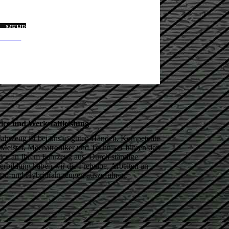
MEHR
LESEN
ice und Werkstattleistung
Fahrzeug ist bei uns in guten Händen. Kompetente
Meister, Mechatroniker und Techniker führen den
ice an Ihrem Fahrzeug aus. Durch ständige
erbildung haben wir die Freigabe, Arbeiten an
tro-und Hybridfahrzeugen auszuführen.